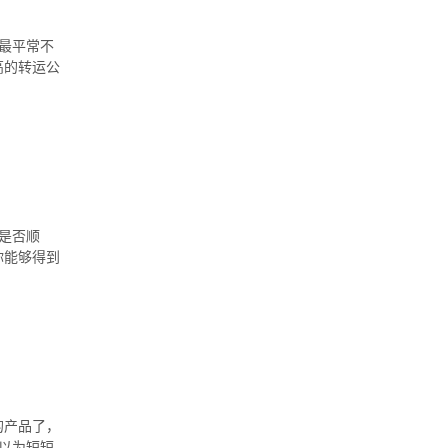
最平常不
高的转运公
是否顺
你能够得到
的产品了，
以为短短