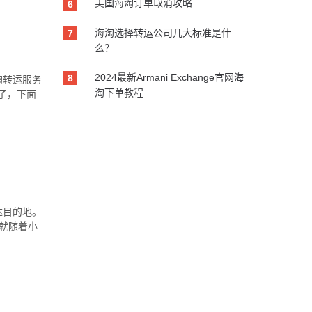
美国海淘订单取消攻略
6
海淘选择转运公司几大标准是什
7
么？
2024最新Armani Exchange官网海
8
淘转运服务
淘下单教程
了，下面
达目的地。
就随着小